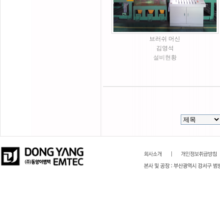
브러쉬 머신
김영석
설비현황