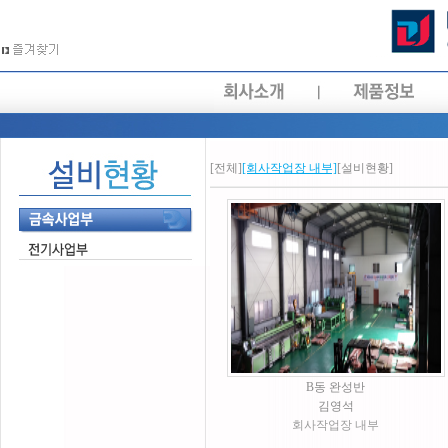
[전체]
[회사작업장 내부]
[설비현황]
B동 완성반
김영석
회사작업장 내부